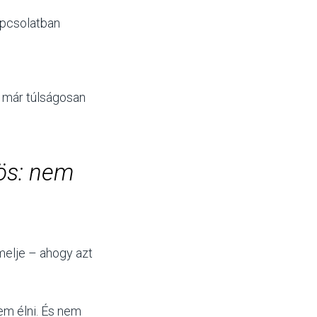
apcsolatban
n már túlságosan
zös: nem
elje – ahogy azt
em élni. És nem