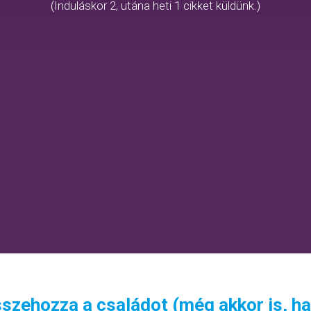
(Induláskor 2, utána heti 1 cikket küldünk.)
sszehozza a családot (még akkor is, h