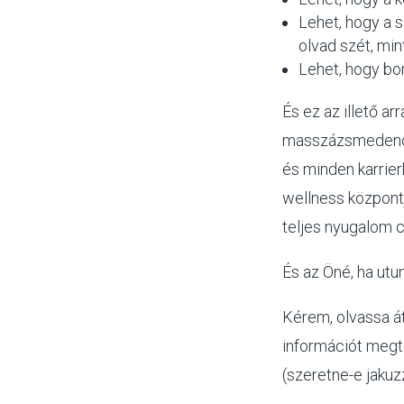
Lehet, hogy a s
olvad szét, min
Lehet, hogy bor
És ez az illető a
masszázsmedenc
és minden karrier
wellness központj
teljes nyugalom c
És az Öné, ha utu
Kérem, olvassa á
információt megt
(szeretne-e jakuzz