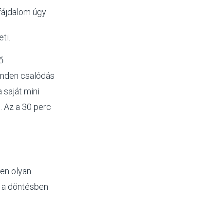
 fájdalom úgy
ti.
ő
inden csalódás
 saját mini
. Az a 30 perc
den olyan
r a döntésben