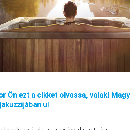
r Ön ezt a cikket olvassa, valaki Ma
 jakuzzijában ül
edvenc könyvét olvassa vagy épp a híreket bújja.