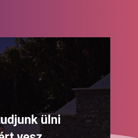
tudjunk ülni
ért vesz