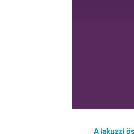
A jakuzzi ö