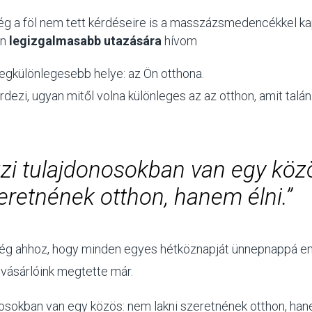
g a föl nem tett kérdéseire is a masszázsmedencékkel k
án
legizgalmasabb utazására
hívom
 legkülönlegesebb helye: az Ön otthona.
rdezi, ugyan mitől volna különleges az az otthon, amit talá
zzi tulajdonosokban van egy kö
zeretnének otthon, hanem élni.”
lég ahhoz, hogy minden egyes hétköznapját ünnepnappá em
 vásárlóink megtette már.
nosokban van egy közös: nem lakni szeretnének otthon, han