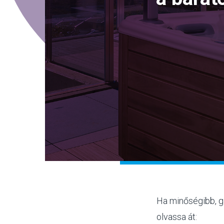
Ha minőségibb, ga
olvassa át: