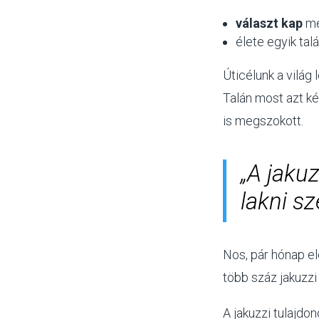
választ kap
mé
élete egyik tal
Úticélunk a világ
Talán most azt ké
is megszokott.
„A jaku
lakni s
Nos, pár hónap e
több száz jakuzzi
A jakuzzi tulajdo