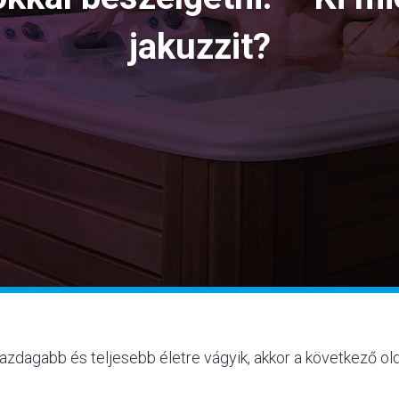
jakuzzit?
zdagabb és teljesebb életre vágyik, akkor a következő old