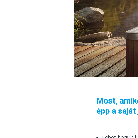
Most, amiko
épp a saját
Lehet, hogy a k