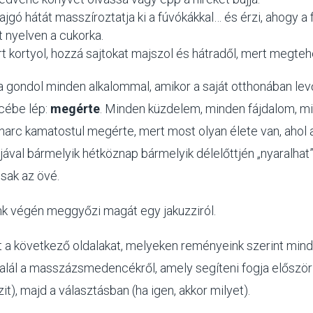
ajgó hátát masszíroztatja ki a fúvókákkal… és érzi, ahogy a
t nyelven a cukorka.
t kortyol, hozzá sajtokat majszol és hátradől, mert megtehe
rra gondol minden alkalommal, amikor a saját otthonában lev
ébe lép:
megérte
. Minden küzdelem, minden fájdalom, m
harc kamatostul megérte, mert most olyan élete van, ahol a
ával bármelyik hétköznap bármelyik délelőttjén „nyaralhat”
sak az övé.
nk végén meggyőzi magát egy jakuzziról.
t a következő oldalakat, melyeken reményeink szerint min
alál a masszázsmedencékről, amely segíteni fogja előszö
it), majd a választásban (ha igen, akkor milyet).