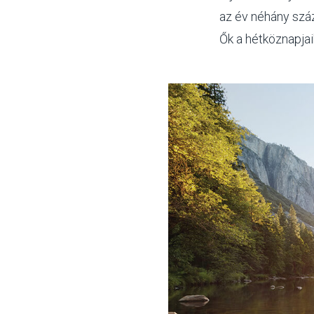
az év néhány száz
Ők a hétköznapjaik