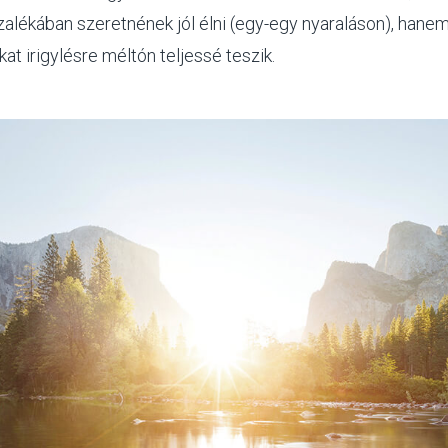
alékában szeretnének jól élni (egy-egy nyaraláson), hane
at irigylésre méltón teljessé teszik.