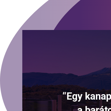
“Egy kanapé
a barát