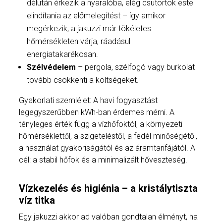
délután érkezik a nyaralóba, elég csütörtök este
elindítania az előmelegítést – így amikor
megérkezik, a jakuzzi már tökéletes
hőmérsékleten várja, ráadásul
energiatakarékosan.
Szélvédelem
– pergola, szélfogó vagy burkolat
tovább csökkenti a költségeket.
Gyakorlati szemlélet: A havi fogyasztást
legegyszerűbben kWh-ban érdemes mérni. A
tényleges érték függ a vízhőfoktól, a környezeti
hőmérséklettől, a szigeteléstől, a fedél minőségétől,
a használat gyakoriságától és az áramtarifájától. A
cél: a stabil hőfok és a minimalizált hőveszteség.
Vízkezelés és higiénia – a kristálytiszta
víz titka
Egy jakuzzi akkor ad valóban gondtalan élményt, ha