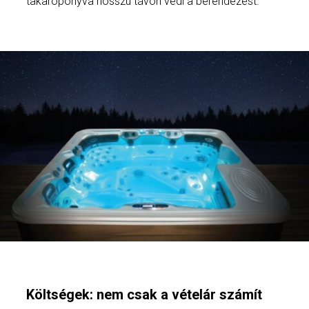
takaróponyva hosszú távon védi a berendezést.
Költségek: nem csak a vételár számít