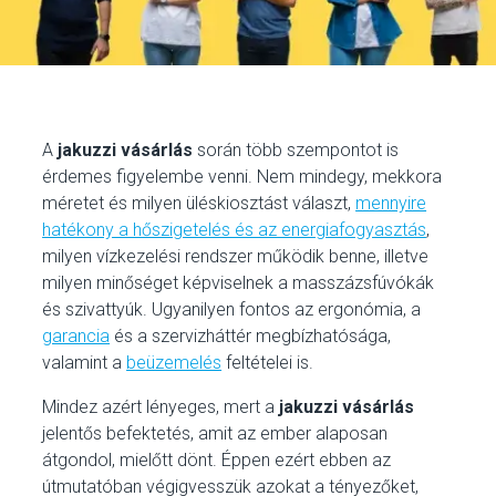
A
jakuzzi vásárlás
során több szempontot is
érdemes figyelembe venni. Nem mindegy, mekkora
méretet és milyen üléskiosztást választ,
mennyire
hatékony a hőszigetelés és az energiafogyasztás
,
milyen vízkezelési rendszer működik benne, illetve
milyen minőséget képviselnek a masszázsfúvókák
és szivattyúk. Ugyanilyen fontos az ergonómia, a
garancia
és a szervizháttér megbízhatósága,
valamint a
beüzemelés
feltételei is.
Mindez azért lényeges, mert a
jakuzzi vásárlás
jelentős befektetés, amit az ember alaposan
átgondol, mielőtt dönt. Éppen ezért ebben az
útmutatóban végigvesszük azokat a tényezőket,