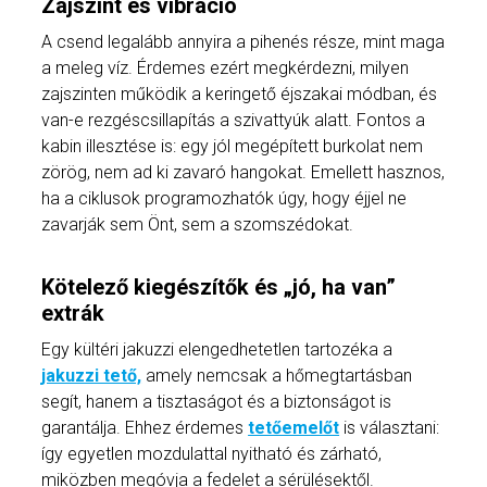
Zajszint és vibráció
A csend legalább annyira a pihenés része, mint maga
a meleg víz. Érdemes ezért megkérdezni, milyen
zajszinten működik a keringető éjszakai módban, és
van-e rezgéscsillapítás a szivattyúk alatt. Fontos a
kabin illesztése is: egy jól megépített burkolat nem
zörög, nem ad ki zavaró hangokat. Emellett hasznos,
ha a ciklusok programozhatók úgy, hogy éjjel ne
zavarják sem Önt, sem a szomszédokat.
Kötelező kiegészítők és „jó, ha van”
extrák
Egy kültéri jakuzzi elengedhetetlen tartozéka a
jakuzzi tető,
amely nemcsak a hőmegtartásban
segít, hanem a tisztaságot és a biztonságot is
garantálja. Ehhez érdemes
tetőemelőt
is választani:
így egyetlen mozdulattal nyitható és zárható,
miközben megóvja a fedelet a sérülésektől.