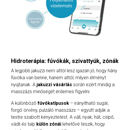
Hidroterápia: fúvókák, szivattyúk, zónák
A legjobb jakuzzi nem attól lesz igazán jó, hogy hány
fúvóka van benne, hanem attól, milyen élményt
nyújtanak. A
jakuzzi vásárlás
során ezért mindig a
masszázs minőségét érdemes figyelni.
A különböző
fúvókatípusok
– irányítható sugár,
forgó örvény, pulzáló masszázs – együtt adják a
testre szabott kényeztetést. A váll, nyak, hát, csípő,
vádli és talp
külön zónái
lehetővé teszik, hogy