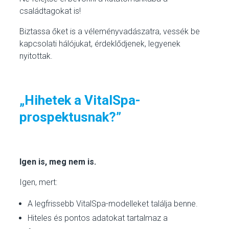
családtagokat is!
Biztassa őket is a véleményvadászatra, vessék be
kapcsolati hálójukat, érdeklődjenek, legyenek
nyitottak.
„Hihetek a VitalSpa-
prospektusnak?”
Igen is, meg nem is.
Igen, mert:
A legfrissebb VitalSpa-modelleket találja benne.
Hiteles és pontos adatokat tartalmaz a