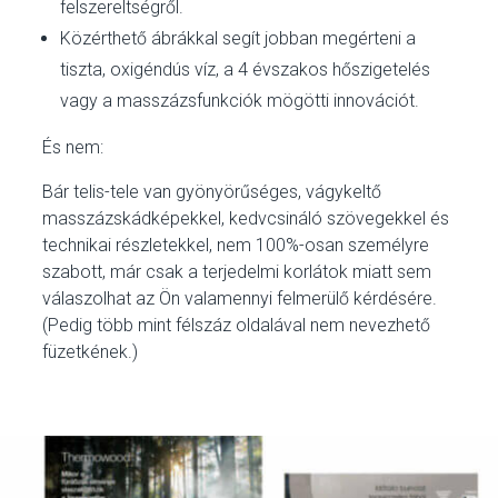
felszereltségről.
Közérthető ábrákkal segít jobban megérteni a
tiszta, oxigéndús víz, a 4 évszakos hőszigetelés
vagy a masszázsfunkciók mögötti innovációt.
És nem:
Bár telis-tele van gyönyörűséges, vágykeltő
masszázskádképekkel, kedvcsináló szövegekkel és
technikai részletekkel, nem 100%-osan személyre
szabott, már csak a terjedelmi korlátok miatt sem
válaszolhat az Ön valamennyi felmerülő kérdésére.
(Pedig több mint félszáz oldalával nem nevezhető
füzetkének.)