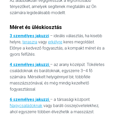
Az alábbiakban végigvesszük a legfontosabb
tényezőket, amelyek segítenek megtalálni az Ön
számára legideálisabb modellt.
Méret és üléskiosztás
3 személyes jakuzzi
– ideális választás, ha kisebb
helyre,
teraszra
vagy
erkélyre
keres megoldást.
Előnye a kedvező fogyasztás, a kompakt méret és a
gyors felfűtés.
4 személyes jakuzzi
– az arany középút. Tökéletes
családoknak és barátoknak, egyszerre 3–4 fő
számára. Mérsékelt helyigénnyel bír, többféle
masszázszónával, és még mindig kezelhető
fogyasztással.
6 személyes jakuzzi
– a társasági központ.
Nagycsaládoknak
vagy baráti összejövetelekhez,
ahol egyszerre többen élvezhetik a masszázst.