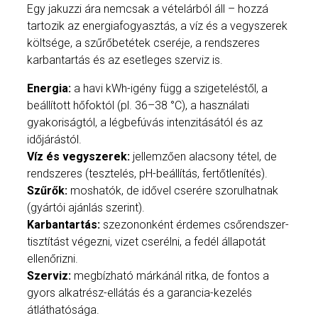
Egy jakuzzi ára nemcsak a vételárból áll – hozzá
tartozik az energiafogyasztás, a víz és a vegyszerek
költsége, a szűrőbetétek cseréje, a rendszeres
karbantartás és az esetleges szerviz is.
Energia:
a havi kWh-igény függ a szigeteléstől, a
beállított hőfoktól (pl. 36–38 °C), a használati
gyakoriságtól, a légbefúvás intenzitásától és az
időjárástól.
Víz és vegyszerek:
jellemzően alacsony tétel, de
rendszeres (tesztelés, pH-beállítás, fertőtlenítés).
Szűrők:
moshatók, de idővel cserére szorulhatnak
(gyártói ajánlás szerint).
Karbantartás:
szezononként érdemes csőrendszer-
tisztítást végezni, vizet cserélni, a fedél állapotát
ellenőrizni.
Szerviz:
megbízható márkánál ritka, de fontos a
gyors alkatrész-ellátás és a garancia-kezelés
átláthatósága.