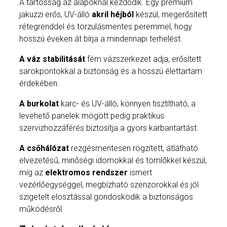
A tartósság az alapoknál kezdődik. Egy prémium
jakuzzi erős, UV-álló
akril héjból
készül, megerősített
rétegrenddel és torzulásmentes peremmel, hogy
hosszú éveken át bírja a mindennapi terhelést.
A
váz stabilitását
fém vázszerkezet adja, erősített
sarokpontokkal a biztonság és a hosszú élettartam
érdekében.
A burkolat
karc- és UV-álló, könnyen tisztítható, a
levehető panelek mögött pedig praktikus
szervizhozzáférés biztosítja a gyors karbantartást.
A
csőhálózat
rezgésmentesen rögzített, átlátható
elvezetésű, minőségi idomokkal és tömlőkkel készül,
míg az
elektromos rendszer
ismert
vezérlőegységgel, megbízható szenzorokkal és jól
szigetelt elosztással gondoskodik a biztonságos
működésről.