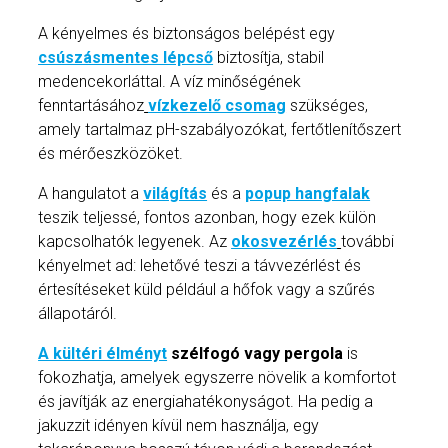
A kényelmes és biztonságos belépést egy
csúszásmentes lépcső
biztosítja, stabil
medencekorláttal. A víz minőségének
fenntartásához
vízkezelő csomag
szükséges,
amely tartalmaz pH-szabályozókat, fertőtlenítőszert
és mérőeszközöket.
A hangulatot a
világítás
és a
popup hangfalak
teszik teljessé, fontos azonban, hogy ezek külön
kapcsolhatók legyenek. Az
okosvezérlés
további
kényelmet ad: lehetővé teszi a távvezérlést és
értesítéseket küld például a hőfok vagy a szűrés
állapotáról.
A kültéri élményt
szélfogó vagy pergola
is
fokozhatja, amelyek egyszerre növelik a komfortot
és javítják az energiahatékonyságot. Ha pedig a
jakuzzit idényen kívül nem használja, egy