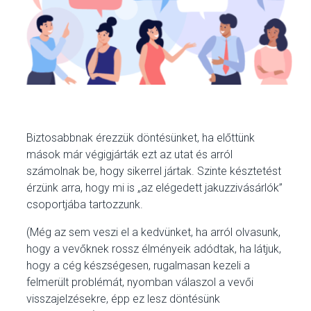
Biztosabbnak érezzük döntésünket, ha előttünk
mások már végigjárták ezt az utat és arról
számolnak be, hogy sikerrel jártak. Szinte késztetést
érzünk arra, hogy mi is „az elégedett jakuzzivásárlók”
csoportjába tartozzunk.
(Még az sem veszi el a kedvünket, ha arról olvasunk,
hogy a vevőknek rossz élményeik adódtak, ha látjuk,
hogy a cég készségesen, rugalmasan kezeli a
felmerült problémát, nyomban válaszol a vevői
visszajelzésekre, épp ez lesz döntésünk