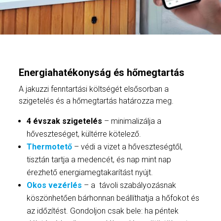
Energiahatékonyság és hőmegtartás
A jakuzzi fenntartási költségét elsősorban a
szigetelés és a hőmegtartás határozza meg.
4 évszak szigetelés
– minimalizálja a
hőveszteséget, kültérre kötelező.
Thermotető
– védi a vizet a hőveszteségtől,
tisztán tartja a medencét, és nap mint nap
érezhető energiamegtakarítást nyújt.
Okos vezérlés
– a távoli szabályozásnak
köszönhetően bárhonnan beállíthatja a hőfokot és
az időzítést. Gondoljon csak bele: ha péntek