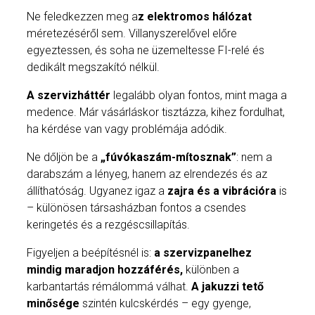
Ne feledkezzen meg a
z elektromos hálózat
méretezéséről sem. Villanyszerelővel előre
egyeztessen, és soha ne üzemeltesse FI-relé és
dedikált megszakító nélkül.
A szervizháttér
legalább olyan fontos, mint maga a
medence. Már vásárláskor tisztázza, kihez fordulhat,
ha kérdése van vagy problémája adódik.
Ne dőljön be a
„fúvókaszám-mítosznak”
: nem a
darabszám a lényeg, hanem az elrendezés és az
állíthatóság. Ugyanez igaz a
zajra és a vibrációra
is
– különösen társasházban fontos a csendes
keringetés és a rezgéscsillapítás.
Figyeljen a beépítésnél is:
a szervizpanelhez
mindig maradjon hozzáférés,
különben a
karbantartás rémálommá válhat.
A jakuzzi tető
minősége
szintén kulcskérdés – egy gyenge,