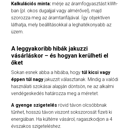
Kalkulációs minta:
mérje az áramfogyasztást kWh-
ban (pl. okos dugaljjal vagy almérővel), majd
szorozza meg az áramtarifájával. Így objektíven
láthatja, mely beállításokkal a leghatékonyabb az
üzem.
A leggyakoribb hibák jakuzzi
vásárláskor – és hogyan kerülheti el
őket
Sokan esnek abba a hibába, hogy
túl kicsi vagy
éppen túl nagy
jakuzzit választanak. Mindig a valódi
használati szokásai alapján döntsön, ne az alkalmi
vendégeskedés határozza meg a méretet.
A gyenge szigetelés
rövid távon olcsóbbnak
tűnhet, hosszú távon viszont sokszorosát fizeti ki
energiában. Ha kültérre vásárol, ragaszkodjon a 4
évszakos szigeteléshez.