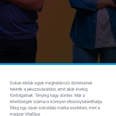
Sokan életük egyik meghatározó döntésének
tekintik a jakuzzivásárlást, amit akár évekig
fontolgatnak. Tényleg nagy döntés. Már a
lehetőségek száma is könnyen elbizonytalaníthatja,
főleg egy olyan sokoldalú márka esetében, mint a
magyar VitalSpa.