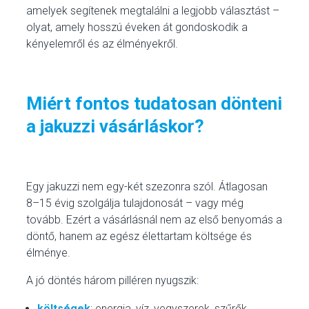
amelyek segítenek megtalálni a legjobb választást –
olyat, amely hosszú éveken át gondoskodik a
kényelemről és az élményekről.
Miért fontos tudatosan dönteni
a jakuzzi vásárláskor?
Egy jakuzzi nem egy-két szezonra szól. Átlagosan
8–15 évig szolgálja tulajdonosát – vagy még
tovább. Ezért a vásárlásnál nem az első benyomás a
döntő, hanem az egész élettartam költsége és
élménye.
A jó döntés három pilléren nyugszik:
költségek
: energia, víz, vegyszerek, szűrők,