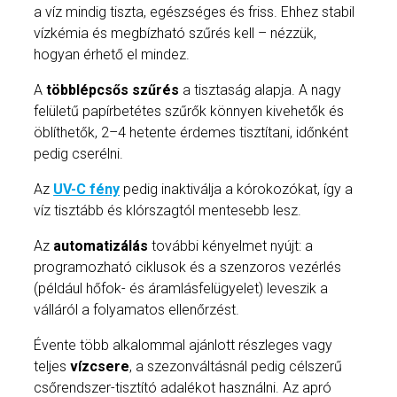
a víz mindig tiszta, egészséges és friss. Ehhez stabil
vízkémia és megbízható szűrés kell – nézzük,
hogyan érhető el mindez.
A
többlépcsős szűrés
a tisztaság alapja. A nagy
felületű papírbetétes szűrők könnyen kivehetők és
öblíthetők, 2–4 hetente érdemes tisztítani, időnként
pedig cserélni.
Az
UV-C fény
pedig inaktiválja a kórokozókat, így a
víz tisztább és klórszagtól mentesebb lesz.
Az
automatizálás
további kényelmet nyújt: a
programozható ciklusok és a szenzoros vezérlés
(például hőfok- és áramlásfelügyelet) leveszik a
válláról a folyamatos ellenőrzést.
Évente több alkalommal ajánlott részleges vagy
teljes
vízcsere
, a szezonváltásnál pedig célszerű
csőrendszer-tisztító adalékot használni. Az apró