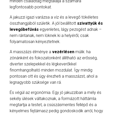
minden családtag megtalálja a számára
legfontosabb pontokat.
A jakuzzi igazi varázsa a víz és a levegő tökéletes
összhangjából születik. A jól beállított
szivattyúk és
levegőbefúvás
egyenletes, lágy pezsgést adnak –
nem rántanak, nem löknek ki a helyéről, csak
folyamatosan kényeztetnek.
A masszázs élménye a
vezérlésen
múlik: ha
zónánként és fokozatonként állítható az erősség,
diverter szelepekkel és légkeverőkkel
finomhangolható minden mozdulat. Így mindig
pontosan ott és úgy érezheti a masszázst, ahol a
legnagyobb szüksége van rá.
És végül az ergonómia. Egy jó jakuzziban a mély és
sekély ülések váltakoznak, a formázott háttámla
megtartja a testet, a csúszásmentes fellépő és a
kényelmes fejtámasz pedig gondoskodik arról, hogy