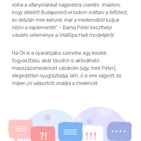
volna a villanyóránkat nagyobbra cserélni. Imádom,
hogy délelőtt Budapestről el tudom indítani a felfűtést,
és délután mire leérünk, már a medencéből tudjuk
nézni a naplementét” –
Barna Péter keszthelyi
vásárló véleménye a VitalSpa Haiti modelljéről.
Ha Ön is a nyaralójába szeretne egy kisebb
fogyasztású, akár távolról is aktiválható
masszázsmedencét vásárolni (úgy, mint Péter),
elégedetten nyugtázhatja, lám,
ő is erre vágyott, és
milyen jól választott, imádja a medencét.