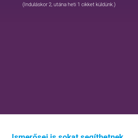
(Induláskor 2, utána heti 1 cikket küldünk.)
Ismerősei is sokat segíthetnek