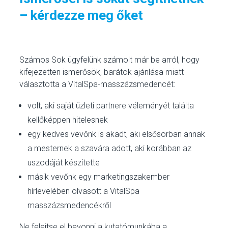
– kérdezze meg őket
Számos Sok ügyfelünk számolt már be arról, hogy
kifejezetten ismerősök, barátok ajánlása miatt
választotta a VitalSpa-masszázsmedencét:
volt, aki saját üzleti partnere véleményét találta
kellőképpen hitelesnek
egy kedves vevőnk is akadt, aki elsősorban annak
a mesternek a szavára adott, aki korábban az
uszodáját készítette
másik vevőnk egy marketingszakember
hírlevelében olvasott a VitalSpa
masszázsmedencékről
Ne felejtse el bevonni a kutatómunkába a