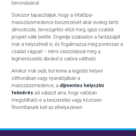
bevonásával.
Sokszor tapasztaljuk, hogy a VitalSpa-
masszázsmedence beszerzését akár évekig tartó
álmodozás, tervezgetés előzi meg, igazi családi
projekt válik belőle. Engedje szabadon a fantáziáját
már a helyszínnél is, és fogalmazza meg pontosan a
család vágyait – némi csiszolással még a
legmerészebb ábránd is valóra váltható.
Amikor már sejti, hol lenne a legjobb helyen
otthonában vagy nyaralójában a
masszázsmedence, a
díjmentes helyszíni
felmérés
ad választ arra, hogy valóban
megoldható-e a beszerelés vagy közösen
finomítanunk kell az elhelyezésen.