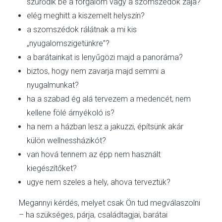
szűrődik be a forgalom vagy a szomszédok zaja?
elég meghitt a kiszemelt helyszín?
a szomszédok rálátnak a mi kis
„nyugalomszigetünkre”?
a barátainkat is lenyűgözi majd a panoráma?
biztos, hogy nem zavarja majd semmi a
nyugalmunkat?
ha a szabad ég alá tervezem a medencét, nem
kellene fölé árnyékoló is?
ha nem a házban lesz a jakuzzi, építsünk akár
külön wellnessházikót?
van hová tennem az épp nem használt
kiegészítőket?
ugye nem szeles a hely, ahova terveztük?
Megannyi kérdés, melyet csak Ön tud megválaszolni
– ha szükséges, párja, családtagjai, barátai