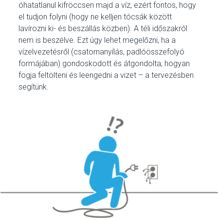
óhatatlanul kifröccsen majd a víz, ezért fontos, hogy
el tudjon folyni (hogy ne kelljen tócsák között
lavírozni ki- és beszállás közben). A téli időszakról
nem is beszélve. Ezt úgy lehet megelőzni, ha a
vízelvezetésről (csatornanyílás, padlóösszefolyó
formájában) gondoskodott és átgondolta, hogyan
fogja feltölteni és leengedni a vizet – a tervezésben
segítünk.