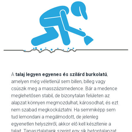
A
talaj legyen egyenes és szilárd burkolatú
,
amelyen még véletlenül sem billen, billeg vagy
csúszik meg a masszázsmedence. Bár a medence
meglehetősen stabil, de bizonytalan felületen az
alapzat könnyen megmozdulhat, károsodhat, és ezt
nem szabad megkockáztatni. Ha semmiképp sem
tud lemondani a megálmodott, de jelenleg
egyenetlen helyszínről, akkor elő kell készítenie a
talajt. Tapasztalataink szerint egy sík betontalapzat