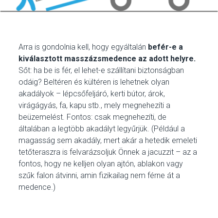
Arra is gondolnia kell, hogy egyáltalán
befér-e a
kiválasztott masszázsmedence az adott helyre.
Sőt: ha be is fér, el lehet-e szállítani biztonságban
odáig? Beltéren és kültéren is lehetnek olyan
akadályok – lépcsőfeljáró, kerti bútor, árok,
virágágyás, fa, kapu stb., mely megnehezíti a
beüzemelést. Fontos: csak megnehezíti, de
általában a legtöbb akadályt legyűrjük. (Például a
magasság sem akadály, mert akár a hetedik emeleti
tetőteraszra is felvarázsoljuk Önnek a jacuzzit – az a
fontos, hogy ne kelljen olyan ajtón, ablakon vagy
szűk falon átvinni, amin fizikailag nem férne át a
medence.)