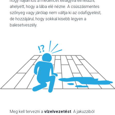
hogy hajlamos a medencét elhagyva elmélázni,
ahelyett, hogy a lába elé nézne. A csúszásmentes
szőnyeg vagy járólap nem váltja ki az odafigyelést,
de hozzájárul, hogy sokkal kisebb legyen a
balesetveszély.
Meg kell tervezni a
vízelvezetést
. A jakuzziból