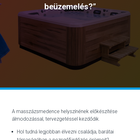
beüzemelés?”
A masszázsmedence helyszínének előkészítése
álmodozással, tervezgetéssel kezdődik.
Hol tudná legjobban élvezni családja, barátai
társaságában a pezsgőfürdőzés örömeit?