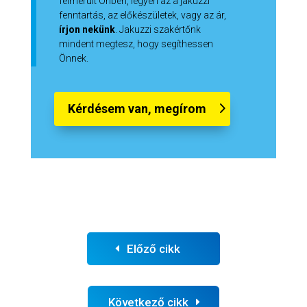
felmerült Önben, legyen az a jakuzzi
fenntartás, az előkészületek, vagy az ár,
írjon nekünk
. Jakuzzi szakértőnk
mindent megtesz, hogy segíthessen
Önnek.
Kérdésem van, megírom
Előző cikk
Következő cikk