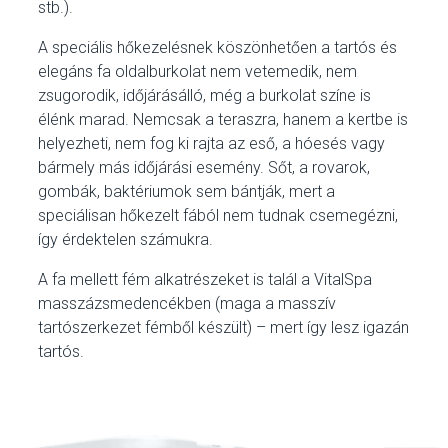
stb.).
A speciális hőkezelésnek köszönhetően a tartós és
elegáns fa oldalburkolat nem vetemedik, nem
zsugorodik, időjárásálló, még a burkolat színe is
élénk marad. Nemcsak a teraszra, hanem a kertbe is
helyezheti, nem fog ki rajta az eső, a hóesés vagy
bármely más időjárási esemény. Sőt, a rovarok,
gombák, baktériumok sem bántják, mert a
speciálisan hőkezelt fából nem tudnak csemegézni,
így érdektelen számukra.
A fa mellett fém alkatrészeket is talál a VitalSpa
masszázsmedencékben (maga a masszív
tartószerkezet fémből készült) – mert így lesz igazán
tartós.