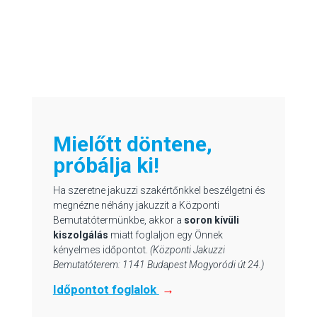
Mielőtt döntene,
próbálja ki!
Ha szeretne jakuzzi szakértőnkkel beszélgetni és
megnézne néhány jakuzzit a Központi
Bemutatótermünkbe, akkor a
soron kívüli
kiszolgálás
miatt foglaljon egy Önnek
kényelmes időpontot.
(Központi Jakuzzi
Bemutatóterem: 1141 Budapest Mogyoródi út 24.)
Id
őpontot foglalok
→