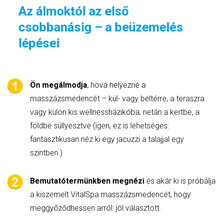
Az álmoktól az első
csobbanásig – a beüzemelés
lépései
Ön megálmodja
, hová helyezné a
masszázsmedencét – kül- vagy beltérre, a teraszra
vagy külön kis wellnessházikóba, netán a kertbe, a
földbe süllyesztve (igen, ez is lehetséges:
fantasztikusan néz ki egy jacuzzi a talajjal egy
szintben.)
Bemutatótermünkben megnézi
és akár ki is próbálja
a kiszemelt VitalSpa masszázsmedencét, hogy
meggyőződhessen arról: jól választott.