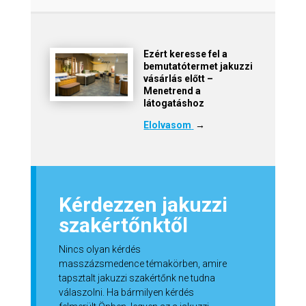
Ezért keresse fel a
bemutatótermet jakuzzi
vásárlás előtt –
Menetrend a
látogatáshoz
E
lolvasom
→
Kérdezzen jakuzzi
szakértőnktől
Nincs olyan kérdés
masszázsmedence témakörben, amire
tapsztalt jakuzzi szakértőnk ne tudna
válaszolni. Ha bármilyen kérdés