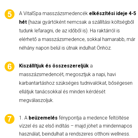
A VitalSpa masszázsmedencék
elkészítési ideje 4-5
hét
(hazai gyártóként nemcsak a szállítási költségből
tudunk lefaragni, de az időből is). Ha raktárról is
elérhető a masszázsmedence, sokkal hamarabb, már
néhány napon belül is útnak indulhat Önhöz.
Kiszállítjuk és összeszereljük
a
masszázsmedencét, megosztjuk a napi, havi
karbantartáshoz szükséges tudnivalókat, bőségesen
ellátjuk tanácsokkal és minden kérdését
megválaszoljuk.
A
beüzemelés
fénypontja a medence feltöltése
vízzel és az első indítás – majd jöhet a mindennapos
használat, beindulhat a rendszeres otthoni wellness.