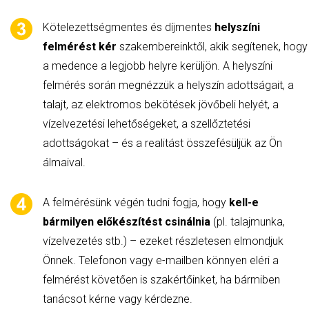
Kötelezettségmentes és díjmentes
helyszíni
felmérést
kér
szakembereinktől, akik segítenek, hogy
a medence a legjobb helyre kerüljön. A helyszíni
felmérés során megnézzük a helyszín adottságait, a
talajt, az elektromos bekötések jövőbeli helyét, a
vízelvezetési lehetőségeket, a szellőztetési
adottságokat – és a realitást összefésüljük az Ön
álmaival.
A felmérésünk végén tudni fogja, hogy
kell-e
bármilyen előkészítést csinálnia
(pl. talajmunka,
vízelvezetés stb.) – ezeket részletesen elmondjuk
Önnek. Telefonon vagy e-mailben könnyen eléri a
felmérést követően is szakértőinket, ha bármiben
tanácsot kérne vagy kérdezne.